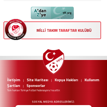
MİLLİ TAKIM TARAFTAR KULÜBÜ
İletişim
Site Haritası
Kopya Hakları
Kullanım
|
|
|
Şartları
Sponsorlar
|
Tüm hakları Türkiye Futbol Federasyonu'na aittir.
SOSYAL MEDYA ADRESLERIMIZ: