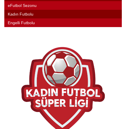
eFutbol Sezonu
Kadın Futbolu
Engelli Futbolu